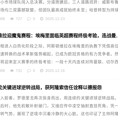
领小市场球队闯入总决赛。分道扬镳后，三人道路迥异：威斯布
续场均三双震撼联盟，但团队最高成就始终未至；哈登转型为持
888
727
0
2025-12-23
阿斯顿维拉迎魔鬼赛程：埃梅里面
赛程进入白热化阶段之际，阿斯顿维拉在埃梅里的执教下凭借高
快速转换的战术革新强势崛起，已成为欧冠资格的有力竞争者。
即将迎来定义赛季的终极考验：一段十天内连续对阵曼联、切尔
888
731
0
2025-12-16
戈关键进球逆转战局，获阿隆索信任诠释以德报怨
陷入胶着，罗德里戈再次挺身而出，用连续的关键进球逆转战局
落后时，他先机敏补射破门，又接应传中凌空抽射直挂死角，凭
扭转气势，展现了逆境中沉着冷静的大心脏。这也印证了主帅阿