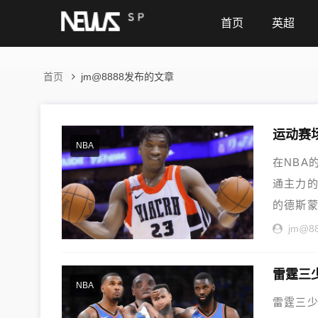
首页
英超
首页
jm@8888发布的文章
NBA
在NBA
通主力
的德斯蒙
2...
jm@8
NBA
雷霆三