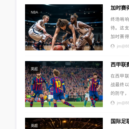
NBA
终场哨响
待。这
加时赛
内...
jm@8
西甲联
英超
在西甲联
战最终以
的防守
斯...
jm@8
英超