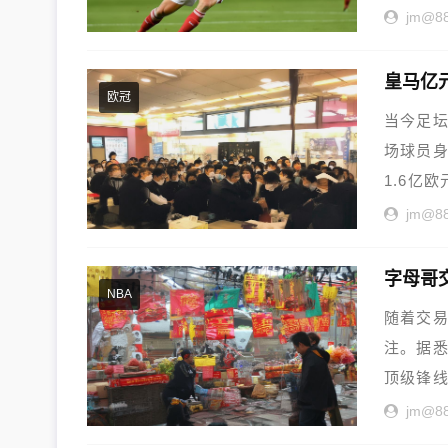
索的绝...
jm@8
欧冠
当今足坛
场球员身
1.6亿
jm@8
NBA
随着交
注。据悉
顶级锋
则计...
jm@8