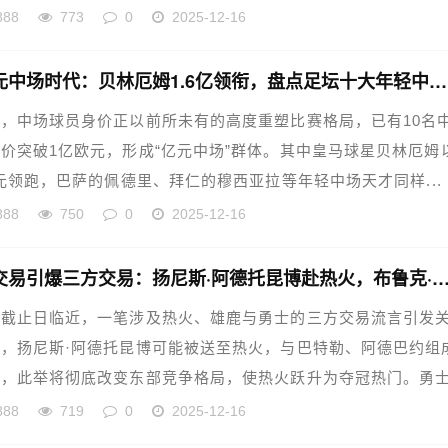
888
773
0
2025-12-16
皇马亿元中场时代：贝林厄姆1.6亿领衔，盘点足坛十大年轻中场天才身价
，中场球员身价正以前所未有的高度重塑比赛格局，已有10名
价突破1亿欧元，形成“亿元中场”群体。其中皇马球星贝林厄姆
欧元领跑，巴萨的佩德里、拜仁的穆西亚拉等年轻中场天才同样...
888
750
0
2025-12-16
字母哥交易引爆三方交易：扬尼斯·阿德托昆博赴热火，布鲁克·洛佩斯加盟勇士，
易截止日临近，一笔涉及热火、雄鹿与勇士的三方交易流言引发
，扬尼斯·阿德托昆博可能被送至热火，与巴特勒、阿德巴约组
线，此举将彻底改变东部竞争格局，使热火跃升为夺冠热门。勇
888
719
0
2025-12-16