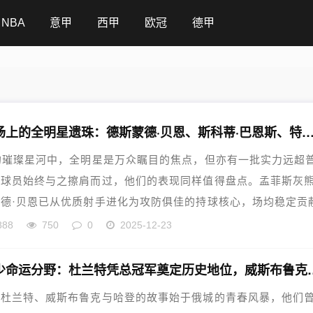
NBA
意甲
西甲
欧冠
德甲
运动赛场上的全明星遗珠：德斯蒙德·贝恩、斯科蒂·巴恩斯、特雷·墨菲三世与杰伦·约翰
的璀璨星河中，全明星是万众瞩目的焦点，但亦有一批实力远超
的球员始终与之擦肩而过，他们的表现同样值得盘点。孟菲斯灰
德·贝恩已从优质射手进化为攻防俱佳的持球核心，场均稳定贡
888
750
0
2025-12-23
雷霆三少命运分野：杜兰特凭总冠
少杜兰特、威斯布鲁克与哈登的故事始于俄城的青春风暴，他们