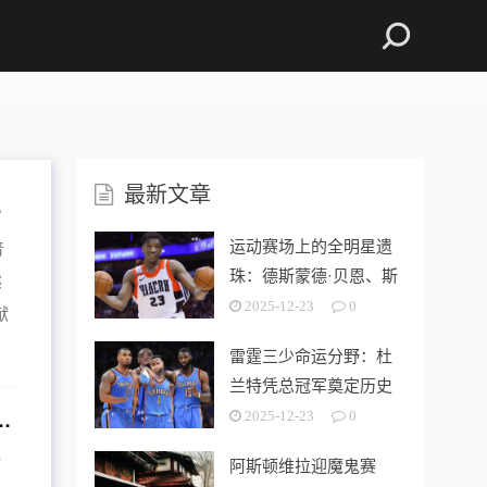
最新文章
逊的实力盘点
运动赛场上的全明星遗
普
珠：德斯蒙德·贝恩、斯
熊
科蒂·巴恩
2025-12-23
0
献
雷霆三少命运分野：杜
兰特凭总冠军奠定历史
地位，威斯布
军奠定历史地位，威斯布鲁克与哈登的荣耀之路
2025-12-23
0
曾
阿斯顿维拉迎魔鬼赛