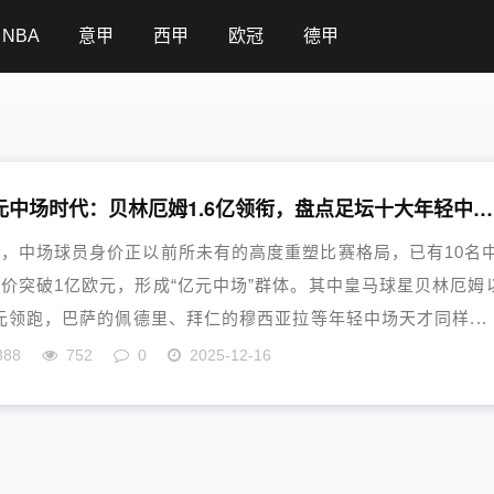
NBA
意甲
西甲
欧冠
德甲
皇马亿元中场时代：贝林厄姆1.6亿领衔，盘点足坛十大年轻中场天才身价
，中场球员身价正以前所未有的高度重塑比赛格局，已有10名
价突破1亿欧元，形成“亿元中场”群体。其中皇马球星贝林厄姆
欧元领跑，巴萨的佩德里、拜仁的穆西亚拉等年轻中场天才同样...
888
752
0
2025-12-16