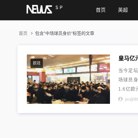
首页
英超
首页
包含"中场球员身价"标签的文章
欧冠
当今足坛
场球员身
1.6亿
jm@8