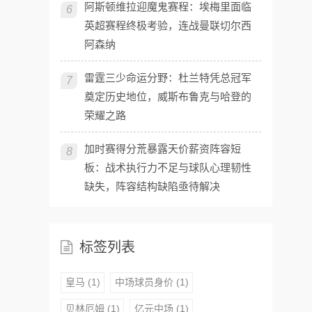
阿斯顿维拉迎魔鬼赛程：埃梅里面临
6
英超赛程终极考验，连战曼联切尔西
阿森纳
雷霆三少命运分野：杜兰特凭总冠军
7
奠定历史地位，威斯布鲁克与哈登的
荣耀之路
加时赛得分荒暴露天价薪资阵容短
8
板：战术执行力不足与球队心理韧性
缺失，阵容结构缺陷亟待解决
标签列表
皇马
(1)
中场球员身价
(1)
贝林厄姆
(1)
亿元中场
(1)