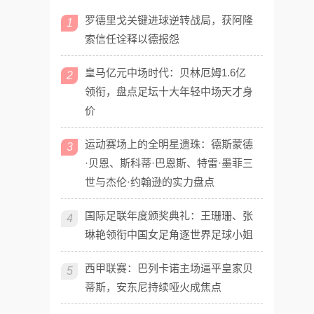
罗德里戈关键进球逆转战局，获阿隆
1
索信任诠释以德报怨
皇马亿元中场时代：贝林厄姆1.6亿
2
领衔，盘点足坛十大年轻中场天才身
价
运动赛场上的全明星遗珠：德斯蒙德
3
·贝恩、斯科蒂·巴恩斯、特雷·墨菲三
世与杰伦·约翰逊的实力盘点
国际足联年度颁奖典礼：王珊珊、张
4
琳艳领衔中国女足角逐世界足球小姐
西甲联赛：巴列卡诺主场逼平皇家贝
5
蒂斯，安东尼持续哑火成焦点