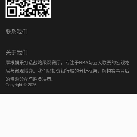
联系我们
关于我们
摩根娱乐打造战略级观赛厅，专注于NBA与五大联赛的宏观格
局与微观博弈。我们以投资银行般的分析框架，解构赛事背后
的资源分配与胜负决策。
Copyright © 2026